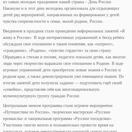
из самых молодых праздников нашей страны – День России.
Накануне и в этот день молодежь организовала для отдыхающих
детей ряд мероприятий, направленных на формирование у детей
чувства сопричастности к семье, малой родине, России.
Введением в праздник стало проведение неформальных занятий «Я
живу в России». В ходе интерактивных упражнений и бесед ребята
обсуждали свое отношение к таким понятиям, как «патриот»,
«гражданин», «Родина», «чувство гордости» за свою страну.
Обращаясь к стихам и песням, педагоги показали детям, как многие
люди через творчество выражали свое отношение к Родине. В ходе
игровых упражнений дети приобретали новые знания о России и
родном крае, а также демонстрировали уже имеющиеся знания. По
итогам занятий дети получили задание — подготовить герб своей
«семейки», представляя себя как многонациональную
мультикультурную группу граждан России.
Центральным звеном программы стали игровое мероприятие
«Путешествие по России», творческие мастерские «Русские
промыслы» и танцевальная программа «Русские посиделки».
Участники смогли весело и познавательно провести время на
площадках, которые демонстрировали широкий спектр русских