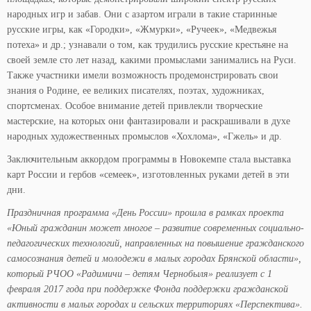
народных игр и забав. Они с азартом играли в такие старинные
русские игры, как «Городки», «Жмурки», «Ручеек», «Медвежья
потеха» и др.; узнавали о том, как трудились русские крестьяне на
своей земле сто лет назад, какими промыслами занимались на Руси.
Также участники имели возможность продемонстрировать свои
знания о Родине, ее великих писателях, поэтах, художниках,
спортсменах. Особое внимание детей привлекли творческие
мастерские, на которых они фантазировали и раскрашивали в духе
народных художественных промыслов «Хохлома», «Гжель» и др.
Заключительным аккордом программы в Новокемпе стала выставка
карт России и гербов «семеек», изготовленных руками детей в эти
дни.
Праздничная программа «День России» прошла в рамках проекта
«Юный гражданин может многое – развитие современных социально-
педагогических технологий, направленных на повышение гражданского
cамосознания детей и молодежи в малых городах Брянской области»,
который РЧОО «Радимичи – детям Чернобыля» реализует с 1
февраля 2017 года при поддержке Фонда поддержки гражданской
активности в малых городах и сельских территориях «Перспектива».