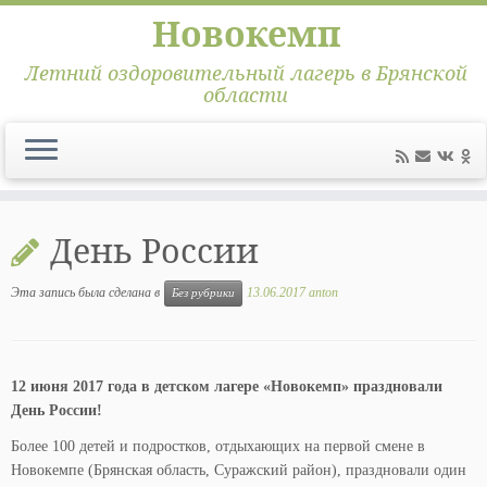
Новокемп
Летний оздоровительный лагерь в Брянской
области
Перейти
к
День России
содержимому
Эта запись была сделана в
13.06.2017
anton
Без рубрики
12 июня 2017 года в детском лагере «Новокемп» праздновали
День России!
Более 100 детей и подростков, отдыхающих на первой смене в
Новокемпе (Брянская область, Суражский район), праздновали один