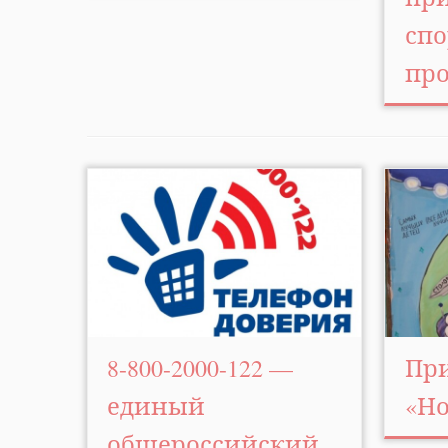
спо
пр
8-800-2000-122 —
Пр
единый
«Н
общероссийский