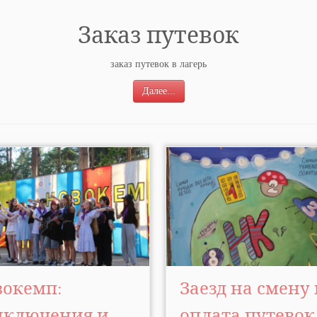
Заказ путевок
заказ путевок в лагерь
Далее...
вокемп:
Заезд на смену
иключения и
оплата путевок