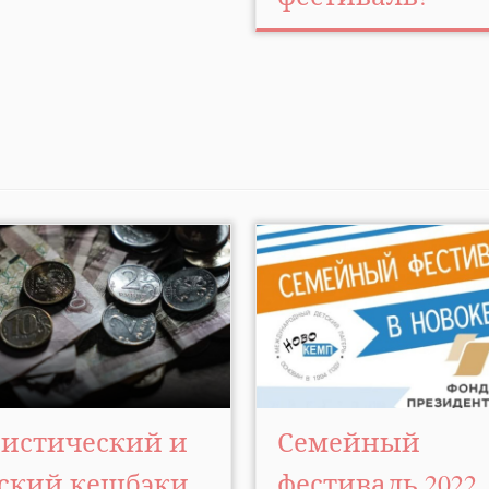
истический и
Семейный
ский кешбэки
фестиваль 2022