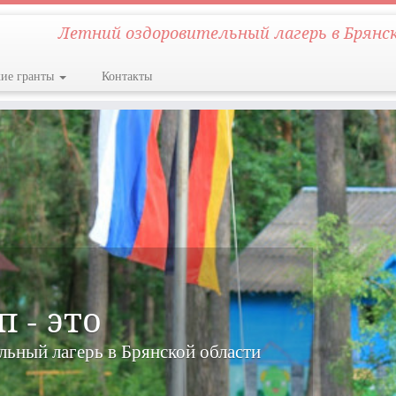
Летний оздоровительный лагерь в Брянс
кие гранты
Контакты
 - это
ников, компьютерная, здорового образа жизни