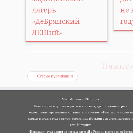
лагерь
не 
«ДеБрянский
год
ЛЕШий»
Навиг
←
Старые публикации
Мы работаем с 1995 года.
Нами собраны лучшие идеи со всего света, адаптированы игры и
мероприятия, привезенные с разных континентов. «Новокемп» одним из
первых в стране стал делиться своими наработками с другими лагерями 
сети Интернет.
«Новокемп» стал одним из первых лагерей в России, в котором работал