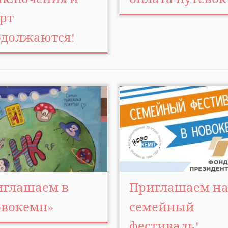
рт
одолжаются!
иглашаем в
Приглашаем н
овокемп»
семейный
фестиваль!