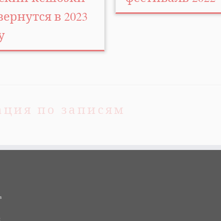
вернутся в 2023
у
ация по записям
в
и