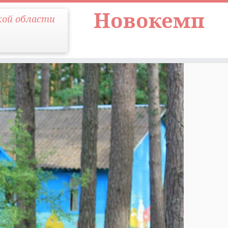
Новокемп
кой области