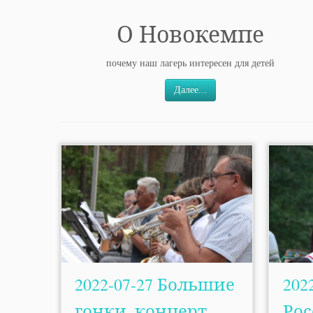
О Новокемпе
почему наш лагерь интересен для детей
Далее...
2022-07-27 Большие
202
гонки, концерт
Ро