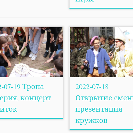
2-07-19 Тропа
2022-07-18
ерия, концерт
Открытие смен
иток
презентация
кружков