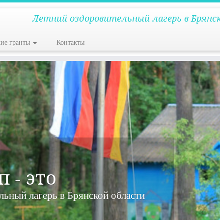
Летний оздоровительный лагерь в Брянс
кие гранты
Контакты
 - это
ников, компьютерная, здорового образа жизни