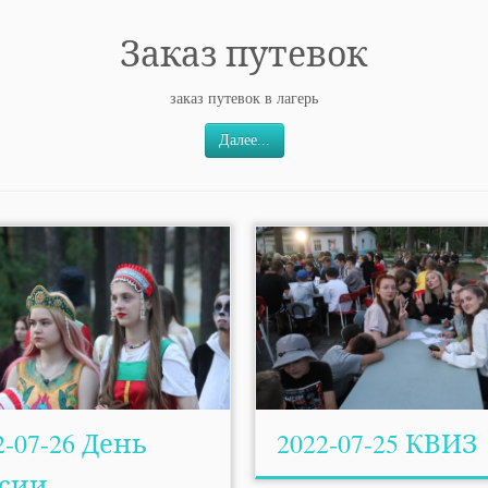
Заказ путевок
заказ путевок в лагерь
Далее...
2-07-26 День
2022-07-25 КВИЗ
ссии