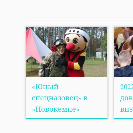
«Юный
202
спецназовец» в
дов
«Новокемпе»
виз