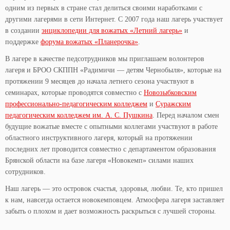
одним из первых в стране стал делиться своими наработками с
другими лагерями в сети Интернет. С 2007 года наш лагерь участвует
в создании
энциклопедии для вожатых «Летний лагерь»
и
поддержке
форума вожатых «Планерочка»
.
В лагере в качестве педсотрудников мы приглашаем волонтеров
лагеря и БРОО СКППН «Радимичи — детям Чернобыля», которые на
протяжении 9 месяцев до начала летнего сезона участвуют в
семинарах, которые проводятся совместно с
Новозыбковским
профессионально-педагогическим колледжем
и
Суражским
педагогическим колледжем им. А. С. Пушкина
. Перед началом смен
будущие вожатые вместе с опытными коллегами участвуют в работе
областного инструктивного лагеря, который на протяжении
последних лет проводится совместно с департаментом образования
Брянской области на базе лагеря «Новокемп» силами наших
сотрудников.
Наш лагерь — это островок счастья, здоровья, любви. Те, кто пришел
к нам, навсегда остается новокемповцем. Атмосфера лагеря заставляет
забыть о плохом и дает возможность раскрыться с лучшей стороны.