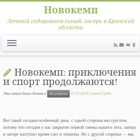
Новокемп
Летний оздоровительный лагерь в Брянской
области
Перейти
к
Новокемп: приключения
содержимому
и спорт продолжаются!
Эта запись была сделана в
01.07.2024
Галина Гердт
Без рубрики
Вот такой сегодня особенный день: с одной стороны мы грустим,
потому что сегодня у нас закрытие первой смены нашего лета, завтра
в лагере наступит время слез и тишины. Но с другой стороны — мы