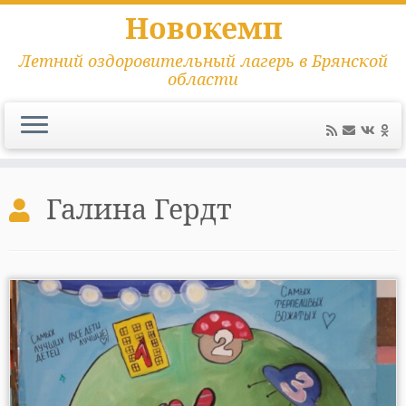
Новокемп
Летний оздоровительный лагерь в Брянской
области
Перейти
к
Галина Гердт
содержимому