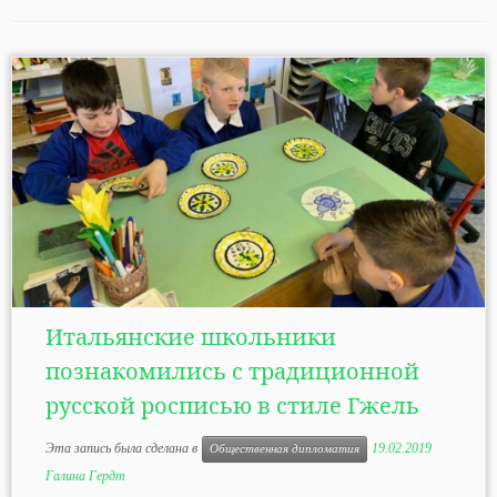
Итальянские школьники
познакомились с традиционной
русской росписью в стиле Гжель
Эта запись была сделана в
19.02.2019
Общественная дипломатия
Галина Гердт