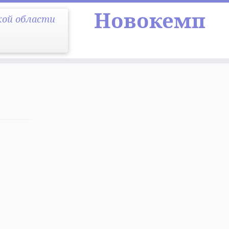
Новокемп
кой области