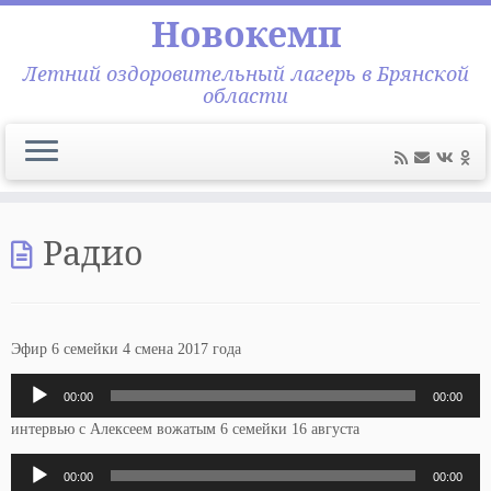
Новокемп
Летний оздоровительный лагерь в Брянской
области
Перейти
к
Радио
содержимому
Эфир 6 семейки 4 смена 2017 года
Аудиоплеер
00:00
00:00
интервью с Алексеем вожатым 6 семейки 16 августа
Аудиоплеер
00:00
00:00