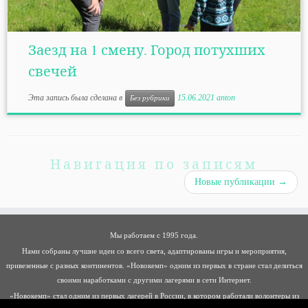
Заезд на 1 смену. Город потухших
свечей
Эта запись была сделана в
15.06.2021
anton
Без рубрики
Навигация по записям
Новые публикации
→
Мы работаем с 1995 года.
Нами собраны лучшие идеи со всего света, адаптированы игры и мероприятия,
привезенные с разных континентов. «Новокемп» одним из первых в стране стал делиться
своими наработками с другими лагерями в сети Интернет.
«Новокемп» стал одним из первых лагерей в России, в котором работали волонтеры из