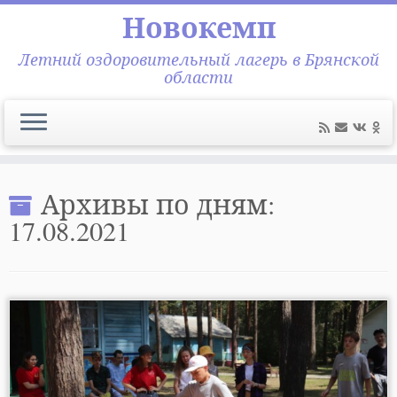
Новокемп
Летний оздоровительный лагерь в Брянской
области
Перейти
к
Архивы по дням:
содержимому
17.08.2021