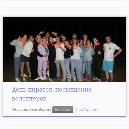
День пиратов, посвящение
волонтеров
Эта запись была сделана в
17.08.2021
anton
Без рубрики