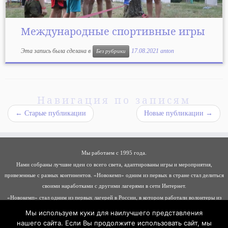
Международные спортивные игры
Эта запись была сделана в
17.08.2021
anton
Без рубрики
Навигация по записям
←
Старые публикации
Новые публикации
→
Мы работаем с 1995 года.
Нами собраны лучшие идеи со всего света, адаптированы игры и мероприятия,
привезенные с разных континентов. «Новокемп» одним из первых в стране стал делиться
своими наработками с другими лагерями в сети Интернет.
«Новокемп» стал одним из первых лагерей в России, в котором работали волонтеры из
разных стран: Германии, Италии, Франции, Молдавии, Хорватии, Албании, Беларуси
Мы используем куки для наилучшего представления
нашего сайта. Если Вы продолжите использовать сайт, мы