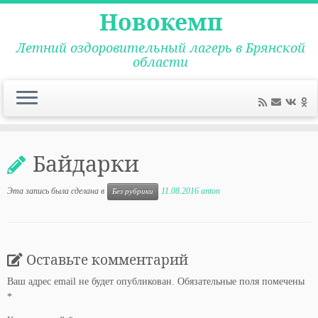
Новокемп
Летний оздоровительный лагерь в Брянской
области
Перейти
к
Байдарки
содержимому
Эта запись была сделана в
11.08.2016
anton
Без рубрики
Оставьте комментарий
Ваш адрес email не будет опубликован.
Обязательные поля помечены
*