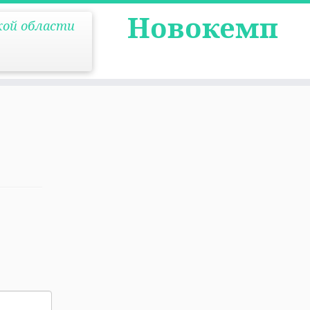
Новокемп
кой области