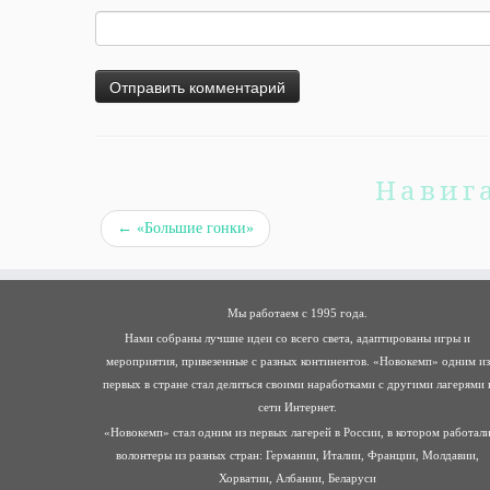
Навиг
←
«Большие гонки»
Мы работаем с 1995 года.
Нами собраны лучшие идеи со всего света, адаптированы игры и
мероприятия, привезенные с разных континентов. «Новокемп» одним из
первых в стране стал делиться своими наработками с другими лагерями 
сети Интернет.
«Новокемп» стал одним из первых лагерей в России, в котором работал
волонтеры из разных стран: Германии, Италии, Франции, Молдавии,
Хорватии, Албании, Беларуси