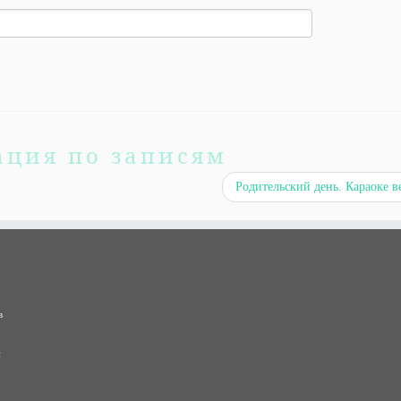
ация по записям
Родительский день. Караоке 
в
и