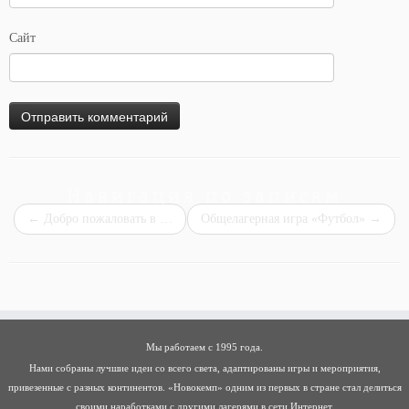
Сайт
Навигация по записям
←
Добро пожаловать в …
Общелагерная игра «Футбол»
→
Мы работаем с 1995 года.
Нами собраны лучшие идеи со всего света, адаптированы игры и мероприятия,
привезенные с разных континентов. «Новокемп» одним из первых в стране стал делиться
своими наработками с другими лагерями в сети Интернет.