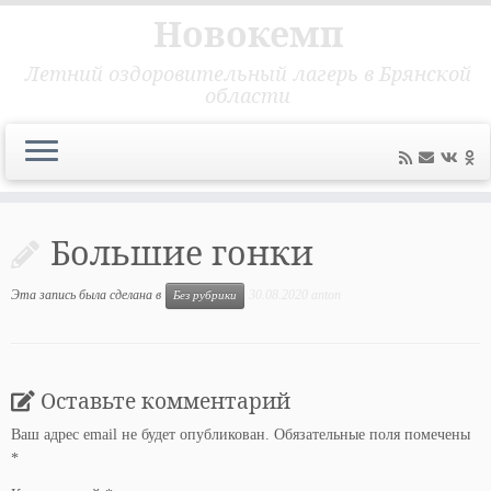
Новокемп
Летний оздоровительный лагерь в Брянской
области
Перейти
к
Большие гонки
содержимому
Эта запись была сделана в
30.08.2020
anton
Без рубрики
Оставьте комментарий
Ваш адрес email не будет опубликован.
Обязательные поля помечены
*