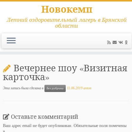
Новокемп
Летний оздоровительный лагерь в Брянской
области
Перейти
к
Вечернее шоу «Визитная
содержимому
карточка»
Эта запись была сделана в
11.06.2019
anton
Без рубрики
Оставьте комментарий
Ваш адрес email не будет опубликован.
Обязательные поля помечены