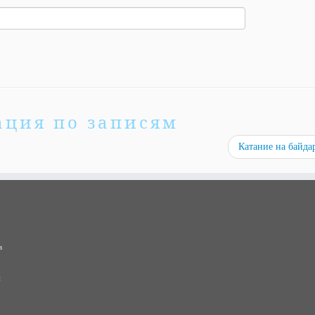
ация по записям
Катание на байда
в
и