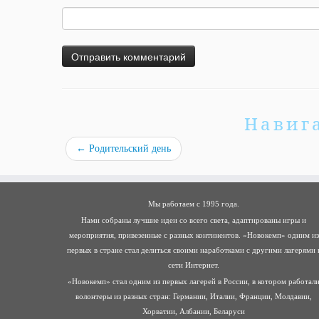
Навиг
←
Родительский день
Мы работаем с 1995 года.
Нами собраны лучшие идеи со всего света, адаптированы игры и
мероприятия, привезенные с разных континентов. «Новокемп» одним из
первых в стране стал делиться своими наработками с другими лагерями 
сети Интернет.
«Новокемп» стал одним из первых лагерей в России, в котором работал
волонтеры из разных стран: Германии, Италии, Франции, Молдавии,
Хорватии, Албании, Беларуси