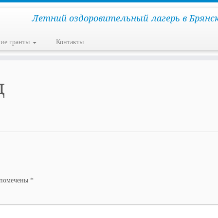
Летний оздоровительный лагерь в Брянс
кие гранты
Контакты
ц
 помечены
*