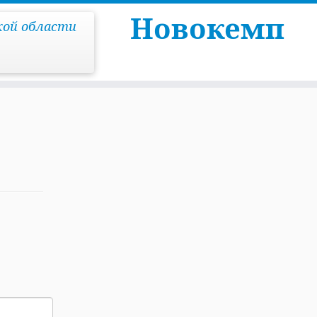
Новокемп
кой области