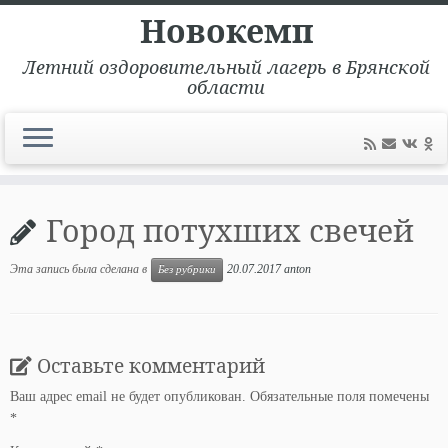
Новокемп
Летний оздоровительный лагерь в Брянской
области
Перейти
к
Город потухших свечей
содержимому
Эта запись была сделана в
20.07.2017
anton
Без рубрики
Оставьте комментарий
Ваш адрес email не будет опубликован.
Обязательные поля помечены
*