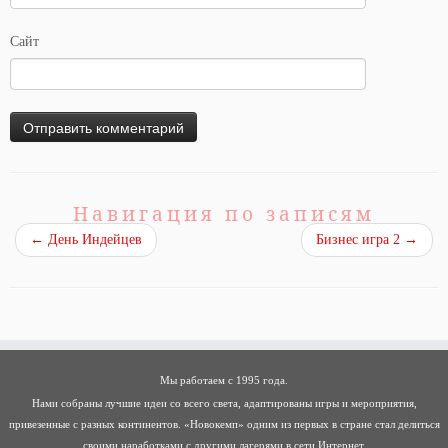
Сайт
Навигация по записям
←
День Индейцев
Бизнес игра 2
→
Мы работаем с 1995 года.
Нами собраны лучшие идеи со всего света, адаптированы игры и мероприятия,
привезенные с разных континентов. «Новокемп» одним из первых в стране стал делиться
своими наработками с другими лагерями в сети Интернет.