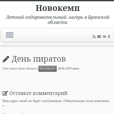
Новокемп
Летний оздоровительный лагерь в Брянской
области
Перейти
к
День пиратов
содержимому
Эта запись была сделана в
28.06.2019
anton
Без рубрики
Оставьте комментарий
Ваш адрес email не будет опубликован.
Обязательные поля помечены
*