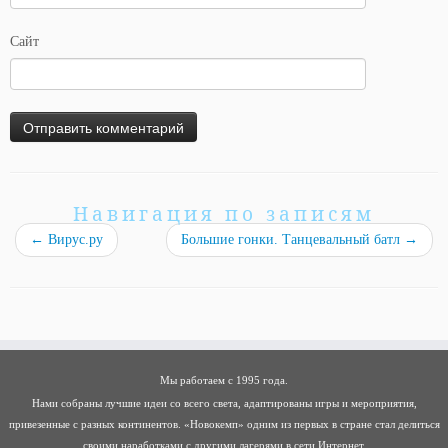
Сайт
Навигация по записям
←
Вирус.ру
Большие гонки. Танцевальный батл
→
Мы работаем с 1995 года.
Нами собраны лучшие идеи со всего света, адаптированы игры и мероприятия,
привезенные с разных континентов. «Новокемп» одним из первых в стране стал делиться
своими наработками с другими лагерями в сети Интернет.