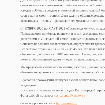
Детские деревни – SOS – это уникальная альтернатива де
семья — «профессиональная» приёмная мама и 5–7 детей.
Каждая SOS-мама создает в доме свой индивидуальный быт
свои вещи и свои игрушки. Дети ходят в обычные детские ш
велосипедах – словом, проживают все моменты счастливого
С НОЯБРЯ 2020 по МАРТ 2021 объявляется конкурс на дол
Приглашаются приёмные родители и люди, желающие ста
родителями в многодетной семье, готовые поделиться свое
Соискатели должны соответствовать определенным требова
Возрастные ограничения — от 27 до 45 лет, это позволит 
обязательно, обучение в ШПР желательно. Перед тем, как
помочь обездоленным детям — чувство прекрасное, но заме
Мы предлагаем стабильность жизни, работы в Детской дере
обучение перед началом и в течение всего периода работы.
В условия прохождения конкурса входят обязательные собе
кандидатов.
Если все эти условия не являются для Вас преградой, при
фотографией по адресу
sos-parents@yandex.ru
более подробно на сайте
http://sos-dd.ru/