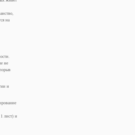
рых живет
анство,
ся на
ости.
ие не
 порыв
тии и
тирование
1 лист) и