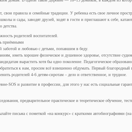
тским домам. В одной такой Деревне — 10–15 домиков, в каждом из кото
, свои правила и семейные традиции. У ребенка есть свое личное простр
колы и сады, заводят друзей, ходят в гости и приглашают к себе, катают
 детства.
жность родителей воспитателей.
ть приёмными
й заботой и любовью с детьми, попавшим в беду.
ниям, иметь хорошее физическое и душевное здоровье, отсутствие судим
кандидатам вырастить хотя бы одно поколение. Педагогическое образован
 обратиться к нам, просим всё взвешенно обдумать. Первый благородный
нить родителей 4-6 детям-сиротам – дело и ответственное, и трудное.
вне-SOS и развитие в профессии, для этого у нас есть социальные гаран
седования, предварительное практическое и теоретическое обучение, тес
сылайте письма с пометкой «на конкурс» с краткими автобиографиями (на 