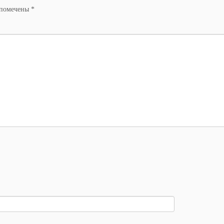
 помечены
*