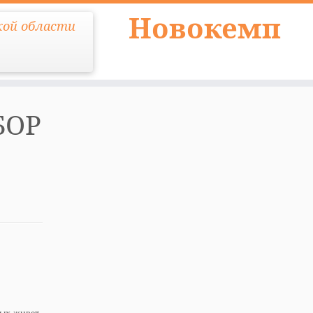
Новокемп
кой области
БОР