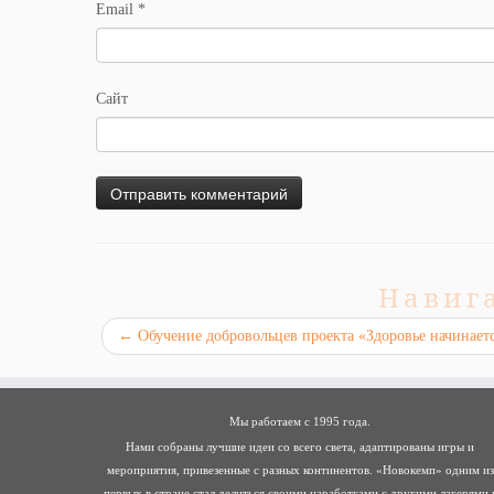
Email
*
Сайт
Навиг
←
Обучение добровольцев проекта «Здоровье начинает
Мы работаем с 1995 года.
Нами собраны лучшие идеи со всего света, адаптированы игры и
мероприятия, привезенные с разных континентов. «Новокемп» одним из
первых в стране стал делиться своими наработками с другими лагерями 