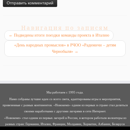
Навигация по записям
←
Подведены итоги поездки команды проекта в Италию
«День народных промыслов» в РЧОО «Радимичи – детям
Чернобыля»
→
Мы работаем с 1995 года.
Нами собраны лучшие идеи со всего света, адаптированы игры и мероприятия,
привезенные с разных континентов. «Новокемп» одним из первых в стране стал делиться
своими наработками с другими лагерями в сети Интернет.
«Новокемп» стал одним из первых лагерей в России, в котором работали волонтеры из
разных стран: Германии, Италии, Франции, Молдавии, Хорватии, Албании, Беларуси