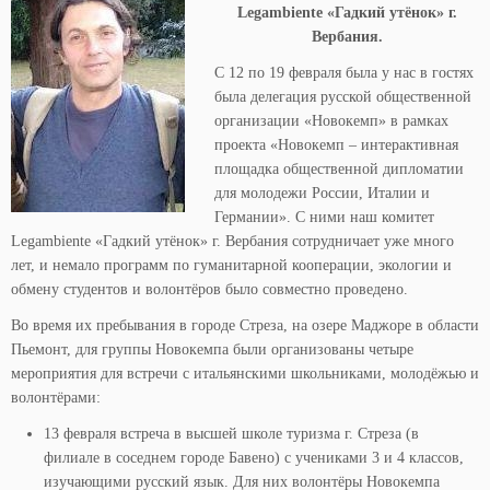
Legambiente
«Гадкий утёнок» г.
Вербания.
С 12 по 19 февраля была у нас в гостях
была делегация русской общественной
организации «Новокемп» в рамках
проекта «Новокемп – интерактивная
площадка общественной дипломатии
для молодежи России, Италии и
Германии». С ними наш комитет
Legambiente «Гадкий утёнок» г. Вербания сотрудничает уже много
лет, и немало программ по гуманитарной кооперации, экологии и
обмену студентов и волонтёров было совместно проведено.
Во время их пребывания в городе Стреза, на озере Маджоре в области
Пьемонт, для группы Новокемпа были организованы четыре
мероприятия для встречи с итальянскими школьниками, молодёжью и
волонтёрами:
13 февраля встреча в высшей школе туризма г. Стреза (в
филиале в соседнем городе Бавено) с учениками 3 и 4 классов,
изучающими русский язык. Для них волонтёры Новокемпа