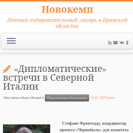
Новокемп
Летний оздоровительный лагерь в Брянской
области
Перейти
к
«Дипломатические»
содержимому
встречи в Северной
Италии
Эта запись была сделана в
25.02.2019
anton
Общественная дипломатия
Стефано Фронтедду, координатор
проекта «Чернобыль» для комитета