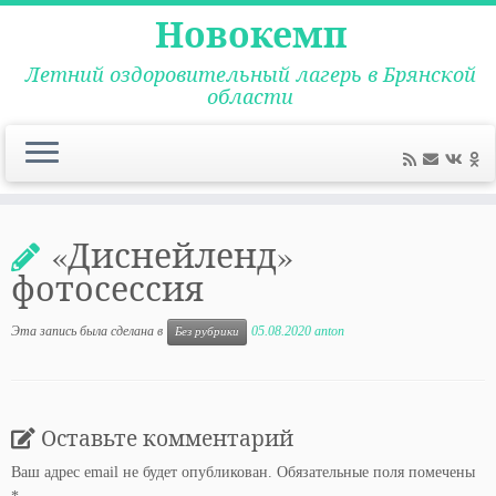
Новокемп
Летний оздоровительный лагерь в Брянской
области
Перейти
к
«Диснейленд»
содержимому
фотосессия
Эта запись была сделана в
05.08.2020
anton
Без рубрики
Оставьте комментарий
Ваш адрес email не будет опубликован.
Обязательные поля помечены