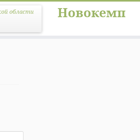
Новокемп
кой области