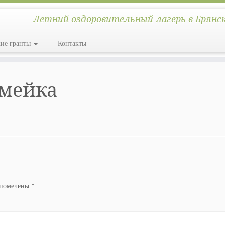
Летний оздоровительный лагерь в Брянс
кие гранты
Контакты
емейка
 помечены
*