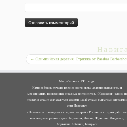
Навиг
←
Олимпийская деревня, Стрижка от Barabas Barbersho
Мы работаем с 1995 года.
Нами собраны лучшие идеи со всего света, адаптированы игры и
мероприятия, привезенные с разных континентов. «Новокемп» одним из
первых в стране стал делиться своими наработками с другими лагерями 
сети Интернет.
«Новокемп» стал одним из первых лагерей в России, в котором работал
волонтеры из разных стран: Германии, Италии, Франции, Молдавии,
Хорватии, Албании, Беларуси