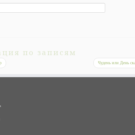
ация по записям
p
Чудень или День ск
в
и