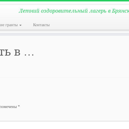
Летний оздоровительный лагерь в Брянс
кие гранты
Контакты
ть в …
 помечены
*