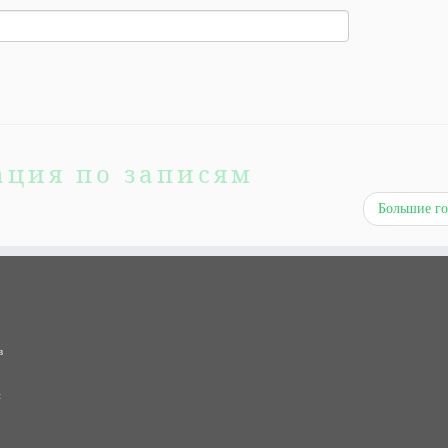
ация по записям
Большие г
в
и