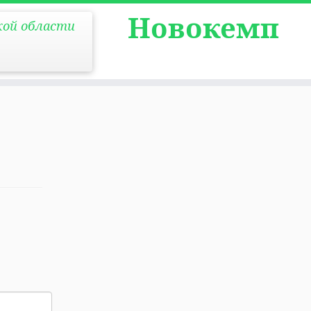
Новокемп
кой области