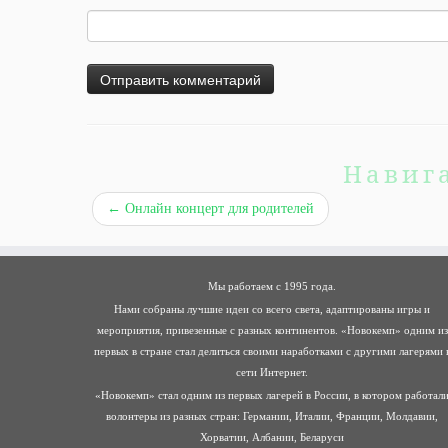
Навиг
←
Онлайн концерт для родителей
Мы работаем с 1995 года.
Нами собраны лучшие идеи со всего света, адаптированы игры и
мероприятия, привезенные с разных континентов. «Новокемп» одним из
первых в стране стал делиться своими наработками с другими лагерями 
сети Интернет.
«Новокемп» стал одним из первых лагерей в России, в котором работал
волонтеры из разных стран: Германии, Италии, Франции, Молдавии,
Хорватии, Албании, Беларуси