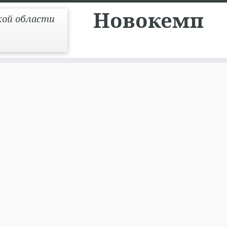
Новокемп
кой области