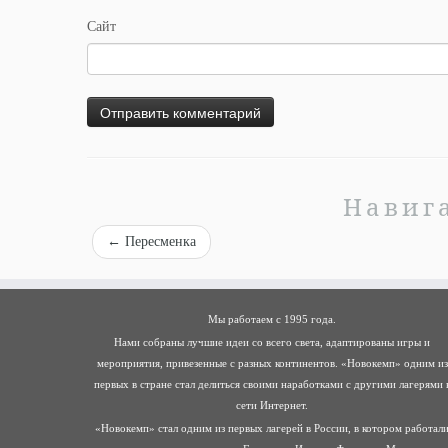
Сайт
Навиг
←
Пересменка
Мы работаем с 1995 года.
Нами собраны лучшие идеи со всего света, адаптированы игры и
мероприятия, привезенные с разных континентов. «Новокемп» одним из
первых в стране стал делиться своими наработками с другими лагерями 
сети Интернет.
«Новокемп» стал одним из первых лагерей в России, в котором работал