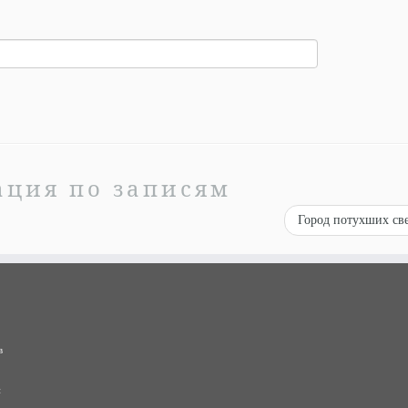
ация по записям
Город потухших св
в
и