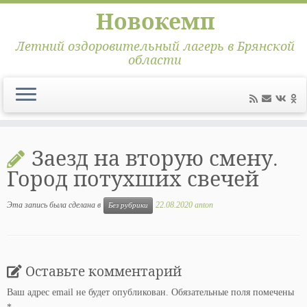
Новокемп
Летний оздоровительный лагерь в Брянской
области
Перейти
к
Заезд на вторую смену.
содержимому
Город потухших свечей
Эта запись была сделана в
22.08.2020
anton
Без рубрики
Оставьте комментарий
Ваш адрес email не будет опубликован.
Обязательные поля помечены