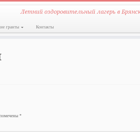
Летний оздоровительный лагерь в Брянс
кие гранты
Контакты
ы
 помечены
*