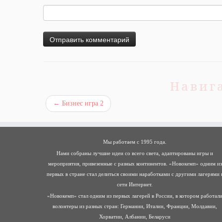
Навиг
←
Бизнес игра 2
Мы работаем с 1995 года.
Нами собраны лучшие идеи со всего света, адаптированы игры и
мероприятия, привезенные с разных континентов. «Новокемп» одним из
первых в стране стал делиться своими наработками с другими лагерями 
сети Интернет.
«Новокемп» стал одним из первых лагерей в России, в котором работал
волонтеры из разных стран: Германии, Италии, Франции, Молдавии,
Хорватии, Албании, Беларуси