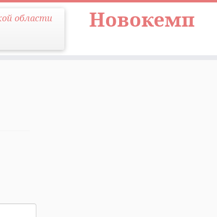
Новокемп
кой области