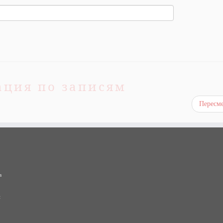
ация по записям
Пересм
в
и