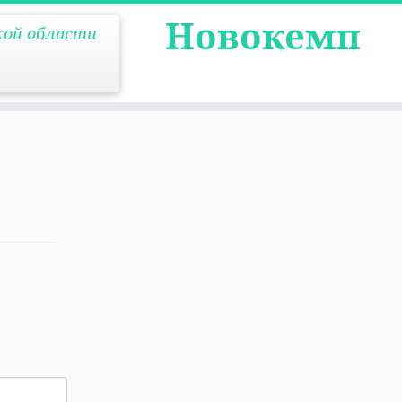
Новокемп
кой области