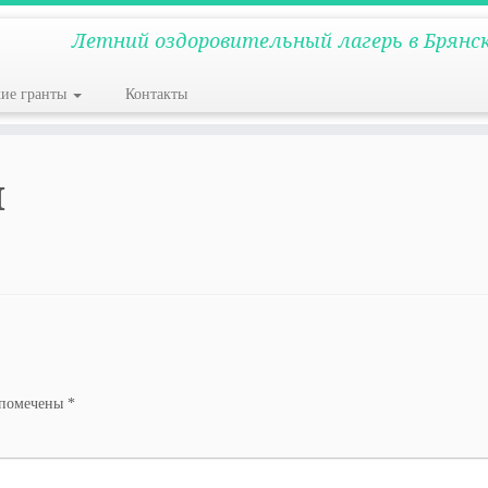
Летний оздоровительный лагерь в Брянс
кие гранты
Контакты
ы
 помечены
*