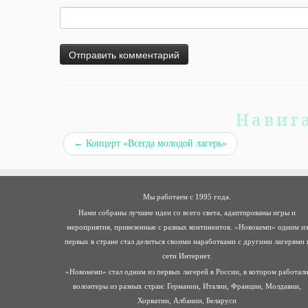
Навиг
←
Концерт «Всегда молодой лагерь»
Мы работаем с 1995 года.
Нами собраны лучшие идеи со всего света, адаптированы игры и
мероприятия, привезенные с разных континентов. «Новокемп» одним из
первых в стране стал делиться своими наработками с другими лагерями 
сети Интернет.
«Новокемп» стал одним из первых лагерей в России, в котором работал
волонтеры из разных стран: Германии, Италии, Франции, Молдавии,
Хорватии, Албании, Беларуси