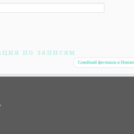
ация по записям
Семейный фестиваль в Новок
в
и