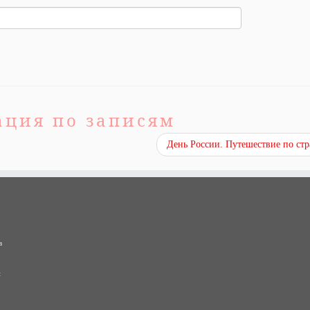
ация по записям
День России. Путешествие по ст
в
и