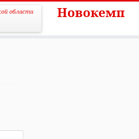
Новокемп
кой области