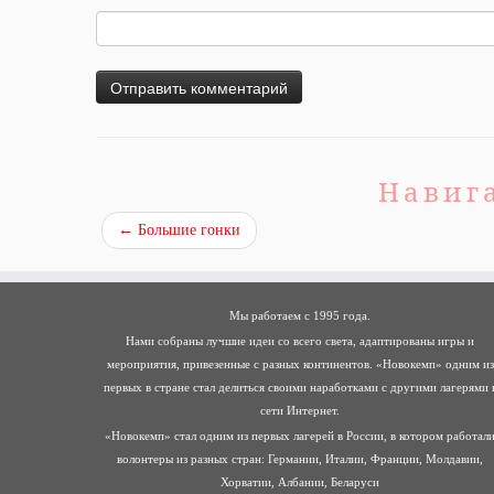
Навиг
←
Большие гонки
Мы работаем с 1995 года.
Нами собраны лучшие идеи со всего света, адаптированы игры и
мероприятия, привезенные с разных континентов. «Новокемп» одним из
первых в стране стал делиться своими наработками с другими лагерями 
сети Интернет.
«Новокемп» стал одним из первых лагерей в России, в котором работал
волонтеры из разных стран: Германии, Италии, Франции, Молдавии,
Хорватии, Албании, Беларуси