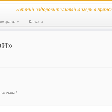
Летний оздоровительный лагерь в Брянс
кие гранты
Контакты
ои»
 помечены
*