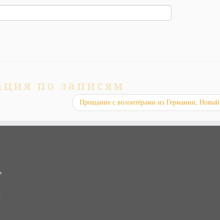
ация по записям
Прощание с волонтёрами из Германии, Новый
в
и