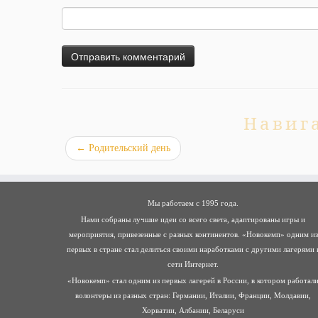
Навиг
←
Родительский день
Мы работаем с 1995 года.
Нами собраны лучшие идеи со всего света, адаптированы игры и
мероприятия, привезенные с разных континентов. «Новокемп» одним из
первых в стране стал делиться своими наработками с другими лагерями 
сети Интернет.
«Новокемп» стал одним из первых лагерей в России, в котором работал
волонтеры из разных стран: Германии, Италии, Франции, Молдавии,
Хорватии, Албании, Беларуси