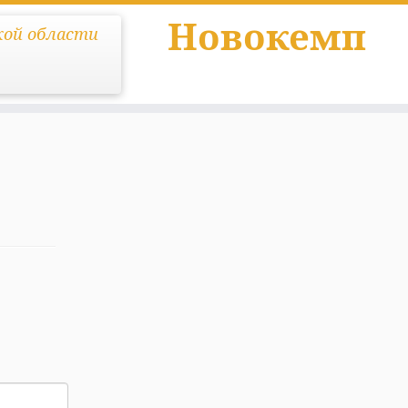
Новокемп
кой области