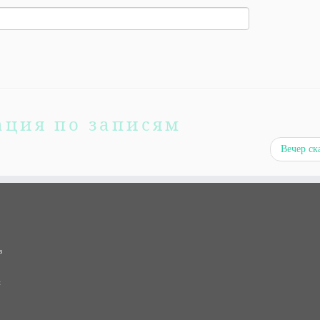
ация по записям
Вечер ск
в
и