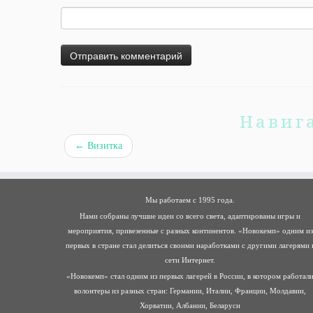
Навиг
←
Визитка
Мы работаем с 1995 года.
Нами собраны лучшие идеи со всего света, адаптированы игры и
мероприятия, привезенные с разных континентов. «Новокемп» одним из
первых в стране стал делиться своими наработками с другими лагерями 
сети Интернет.
«Новокемп» стал одним из первых лагерей в России, в котором работал
волонтеры из разных стран: Германии, Италии, Франции, Молдавии,
Хорватии, Албании, Беларуси