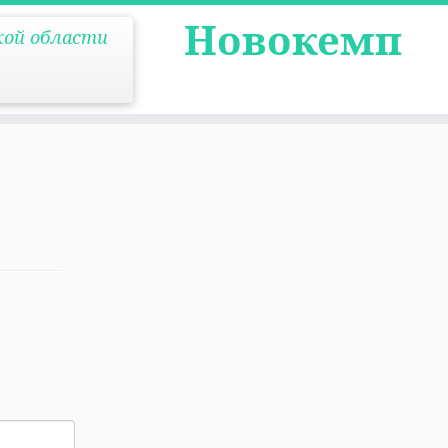
Новокемп
кой области