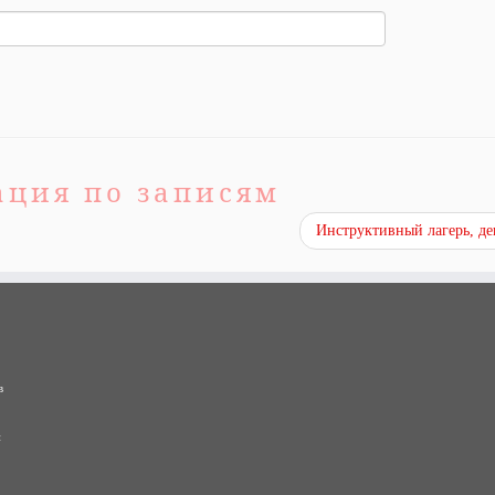
ация по записям
Инструктивный лагерь, де
в
и