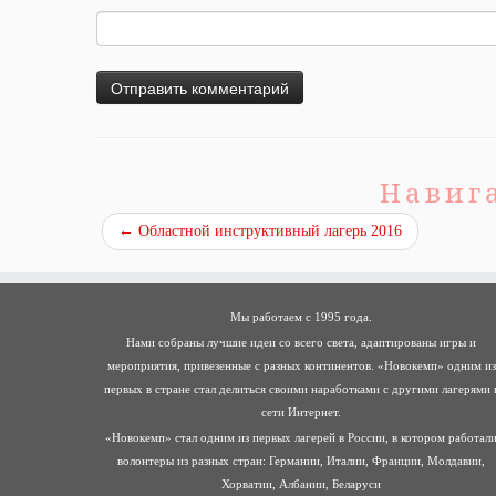
Навиг
←
Областной инструктивный лагерь 2016
Мы работаем с 1995 года.
Нами собраны лучшие идеи со всего света, адаптированы игры и
мероприятия, привезенные с разных континентов. «Новокемп» одним из
первых в стране стал делиться своими наработками с другими лагерями 
сети Интернет.
«Новокемп» стал одним из первых лагерей в России, в котором работал
волонтеры из разных стран: Германии, Италии, Франции, Молдавии,
Хорватии, Албании, Беларуси