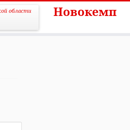
Новокемп
кой области