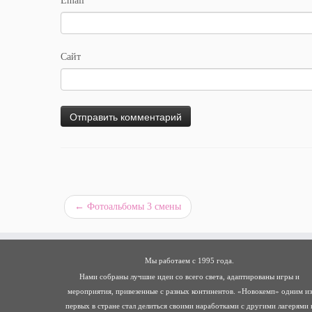
Email
*
Сайт
←
Фотоальбомы 3 смены
Мы работаем с 1995 года.
Нами собраны лучшие идеи со всего света, адаптированы игры и
мероприятия, привезенные с разных континентов. «Новокемп» одним из
первых в стране стал делиться своими наработками с другими лагерями 