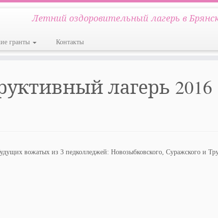
Летний оздоровительный лагерь в Брянс
кие гранты
Контакты
руктивный лагерь 2016
будущих вожатых из 3 педколледжей: Новозыбковского, Суражского и Тру