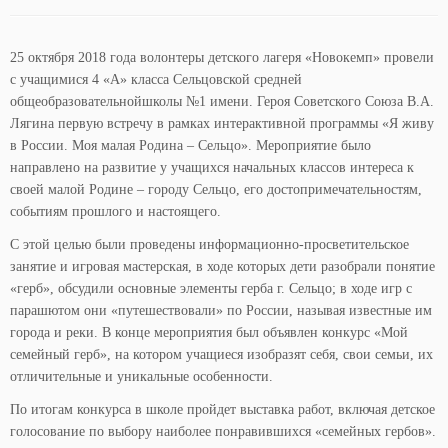
25 октября 2018 года волонтеры детского лагеря «Новокемп» провели
с учащимися 4 «А» класса Сельцовской средней
общеобразовательнойшколы №1 имени. Героя Советского Союза В.А.
Лягина первую встречу в рамках интерактивной программы «Я живу
в России. Моя малая Родина – Сельцо». Мероприятие было
направлено на развитие у учащихся начальных классов интереса к
своей малой Родине – городу Сельцо, его достопримечательностям,
событиям прошлого и настоящего.
С этой целью были проведены информационно-просветительское
занятие и игровая мастерская, в ходе которых дети разобрали понятие
«герб», обсудили основные элементы герба г. Сельцо; в ходе игр с
парашютом они «путешествовали» по России, называя известные им
города и реки. В конце мероприятия был объявлен конкурс «Мой
семейный герб», на котором учащиеся изобразят себя, свои семьи, их
отличительные и уникальные особенности.
По итогам конкурса в школе пройдет выставка работ, включая детское
голосование по выбору наиболее понравившихся «семейных гербов».