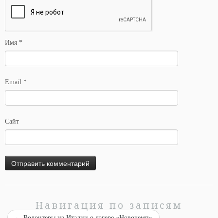
Имя
*
Email
*
Сайт
Навигация по записям
←
Волонтеры из Италии о лагере «Новокемп»