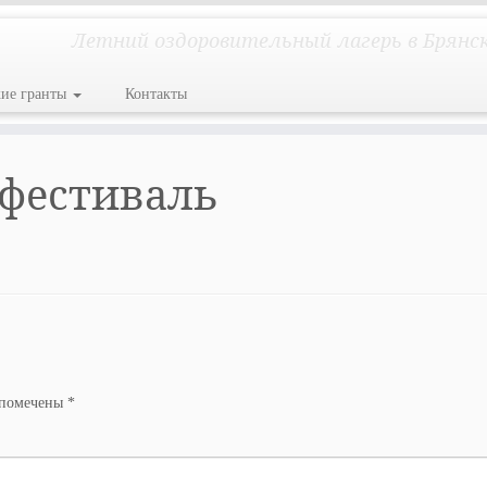
Летний оздоровительный лагерь в Брянс
кие гранты
Контакты
фестиваль
 помечены
*