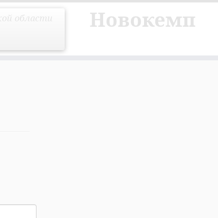
Новокемп
кой области