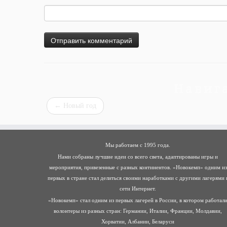
Навиг
←
Новый год
Мы работаем с 1995 года.
Нами собраны лучшие идеи со всего света, адаптированы игры и
мероприятия, привезенные с разных континентов. «Новокемп» одним из
первых в стране стал делиться своими наработками с другими лагерями 
сети Интернет.
«Новокемп» стал одним из первых лагерей в России, в котором работал
волонтеры из разных стран: Германии, Италии, Франции, Молдавии,
Хорватии, Албании, Беларуси