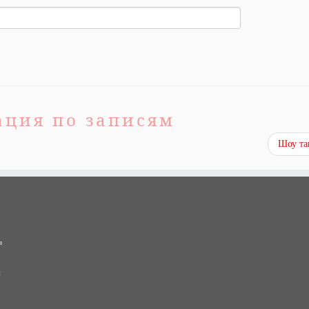
ация по записям
Шоу т
в
и