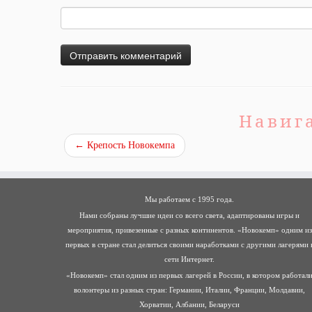
Навиг
←
Крепость Новокемпа
Мы работаем с 1995 года.
Нами собраны лучшие идеи со всего света, адаптированы игры и
мероприятия, привезенные с разных континентов. «Новокемп» одним из
первых в стране стал делиться своими наработками с другими лагерями 
сети Интернет.
«Новокемп» стал одним из первых лагерей в России, в котором работал
волонтеры из разных стран: Германии, Италии, Франции, Молдавии,
Хорватии, Албании, Беларуси