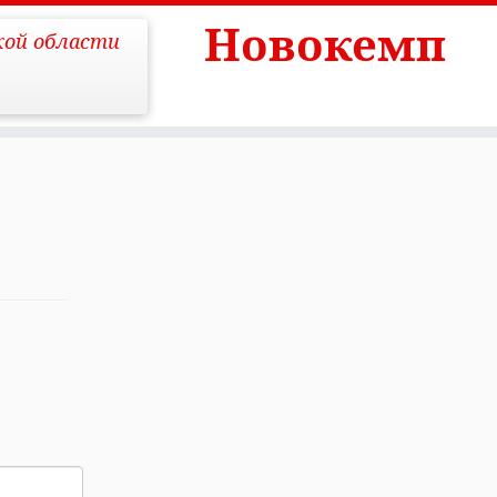
Новокемп
кой области