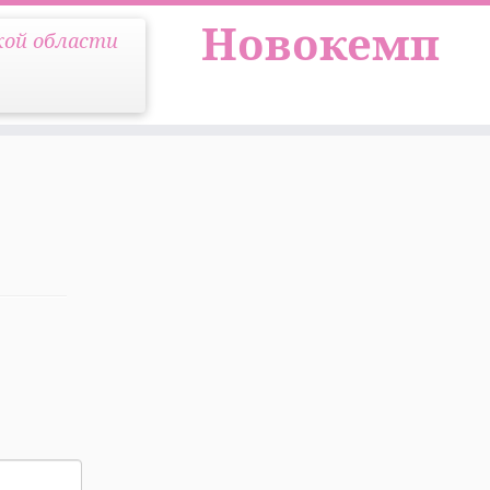
Новокемп
кой области