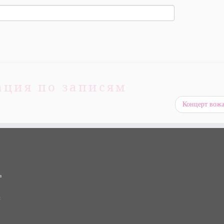
ация по записям
Концерт вож
в
и