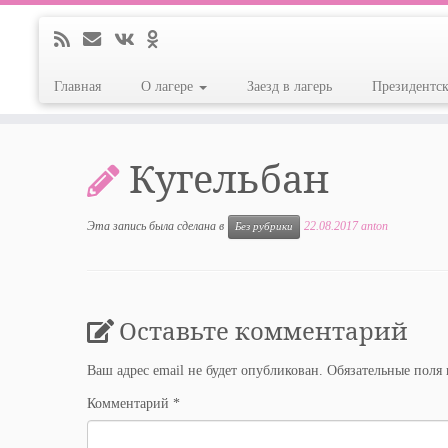
Главная
О лагере
Заезд в лагерь
Президентс
Перейти
к
Кугельбан
содержимому
Эта запись была сделана в
22.08.2017
anton
Без рубрики
Оставьте комментарий
Ваш адрес email не будет опубликован.
Обязательные поля
Комментарий
*