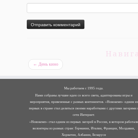
Навиг
←
День кино
Мы работаем с 1995 года.
Нами собраны лучшие идеи со всего света, адаптированы игры и
мероприятия, привезенные с разных континентов. «Новокемп» одним из
первых в стране стал делиться своими наработками с другими лагерями 
сети Интернет.
«Новокемп» стал одним из первых лагерей в России, в котором работал
волонтеры из разных стран: Германии, Италии, Франции, Молдавии,
Хорватии, Албании, Беларуси