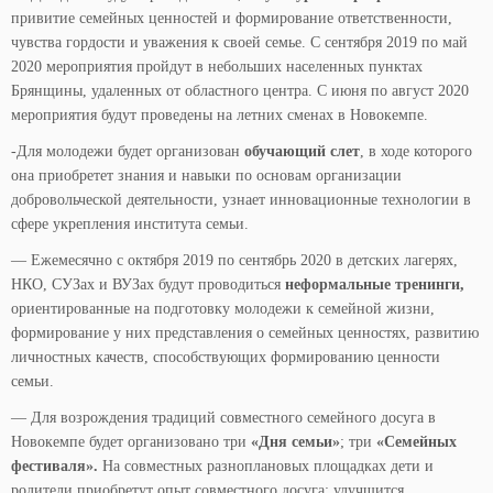
привитие семейных ценностей и формирование ответственности,
чувства гордости и уважения к своей семье. С сентября 2019 по май
2020 мероприятия пройдут в небольших населенных пунктах
Брянщины, удаленных от областного центра. С июня по август 2020
мероприятия будут проведены на летних сменах в Новокемпе.
-Для молодежи будет организован
обучающий слет
, в ходе которого
она приобретет знания и навыки по основам организации
добровольческой деятельности, узнает инновационные технологии в
сфере укрепления института семьи.
— Ежемесячно с октября 2019 по сентябрь 2020 в детских лагерях,
НКО, СУЗах и ВУЗах будут проводиться
неформальные тренинги,
ориентированные на подготовку молодежи к семейной жизни,
формирование у них представления о семейных ценностях, развитию
личностных качеств, способствующих формированию ценности
семьи.
— Для возрождения традиций совместного семейного досуга в
Новокемпе будет организовано три
«Дня семьи»
; три
«Семейных
фестиваля».
На совместных разноплановых площадках дети и
родители приобретут опыт совместного досуга; улучшится