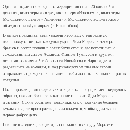
Организаторами новогоднего мероприятия стали 26 юношей и
девушек, волонтеры и сотрудники лагеря «Новокемп», волонтеры
Молодежного центра «Радимичи» и Молодёжного волонтерского
объединения «Лукоморье» (г. Новозыбков).
В начале праздника, дети увидели небольшую театральную
постановку о том, как колдунья украла Деда Мороза и четверо
братьев и сестер попали в волшебную страну, где встретились с
заколдованным Львом Асланом, Фавном Тумнусом и другими
лесными жителями. Чтобы спасти Новый год в Нарнии, дети
разделились на команды, и под руководством главных героев
отправились проходить испытания, чтобы достать заклинание против
колдуньи.
После прохождения творческих и игровых площадок, дети вернулись
обратно, сказали большое заклинание и спасли Деда Мороза и
праздник. Ярким событием праздника, стало появление большой
куклы Льва, которого расколдовала колдунья, чтобы сделать свое
первое доброе дело.
В конце праздника, все дети, рассказали стихи Деду Морозу и