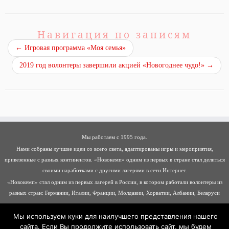
Навигация по записям
←
Игровая программа «Моя семья»
2019 год волонтеры завершили акцией «Новогоднее чудо!»
→
Мы работаем с 1995 года.
Нами собраны лучшие идеи со всего света, адаптированы игры и мероприятия,
привезенные с разных континентов. «Новокемп» одним из первых в стране стал делиться
своими наработками с другими лагерями в сети Интернет.
«Новокемп» стал одним из первых лагерей в России, в котором работали волонтеры из
разных стран: Германии, Италии, Франции, Молдавии, Хорватии, Албании, Беларуси
Мы используем куки для наилучшего представления нашего
сайта. Если Вы продолжите использовать сайт, мы будем