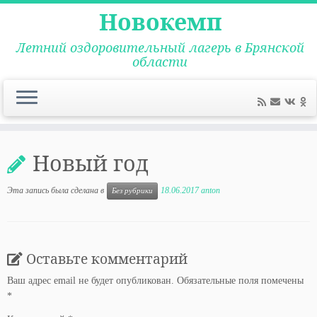
Новокемп
Летний оздоровительный лагерь в Брянской
области
Перейти
к
Новый год
содержимому
Эта запись была сделана в
18.06.2017
anton
Без рубрики
Оставьте комментарий
Ваш адрес email не будет опубликован.
Обязательные поля помечены
*