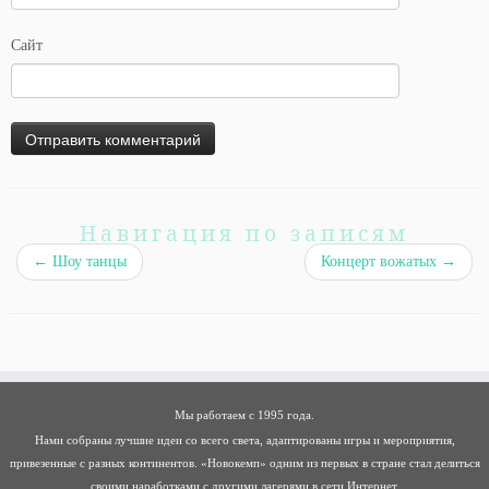
Сайт
Навигация по записям
←
Шоу танцы
Концерт вожатых
→
Мы работаем с 1995 года.
Нами собраны лучшие идеи со всего света, адаптированы игры и мероприятия,
привезенные с разных континентов. «Новокемп» одним из первых в стране стал делиться
своими наработками с другими лагерями в сети Интернет.