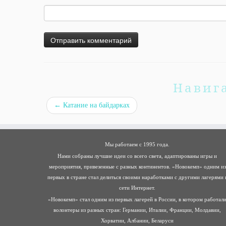
Навиг
←
Катание на байдарках
Мы работаем с 1995 года.
Нами собраны лучшие идеи со всего света, адаптированы игры и
мероприятия, привезенные с разных континентов. «Новокемп» одним из
первых в стране стал делиться своими наработками с другими лагерями 
сети Интернет.
«Новокемп» стал одним из первых лагерей в России, в котором работал
волонтеры из разных стран: Германии, Италии, Франции, Молдавии,
Хорватии, Албании, Беларуси