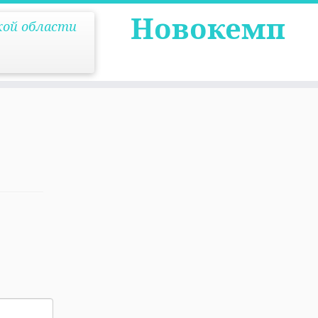
Новокемп
кой области