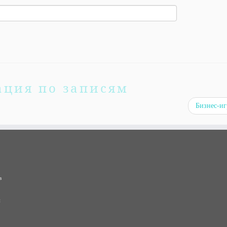
ация по записям
Бизнес-иг
в
и