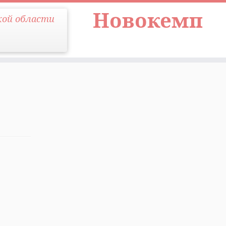
Новокемп
кой области