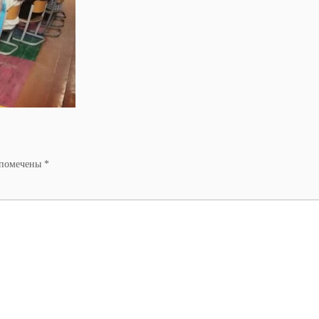
 помечены
*