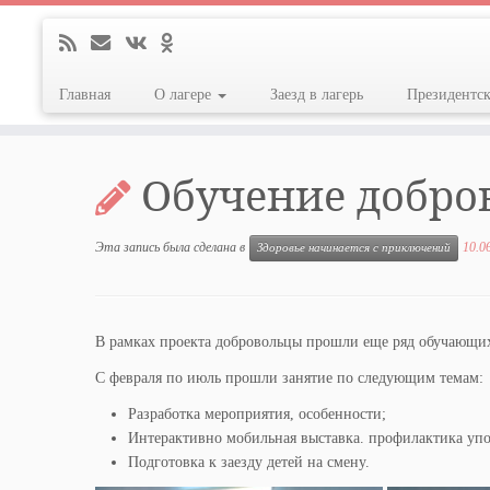
Главная
О лагере
Заезд в лагерь
Президентс
Перейти
к
Обучение добро
содержимому
Эта запись была сделана в
10.0
Здоровье начинается с приключений
В рамках проекта добровольцы прошли еще ряд обучающих
С февраля по июль прошли занятие по следующим темам:
Разработка мероприятия, особенности;
Интерактивно мобильная выставка. профилактика упо
Подготовка к заезду детей на смену.