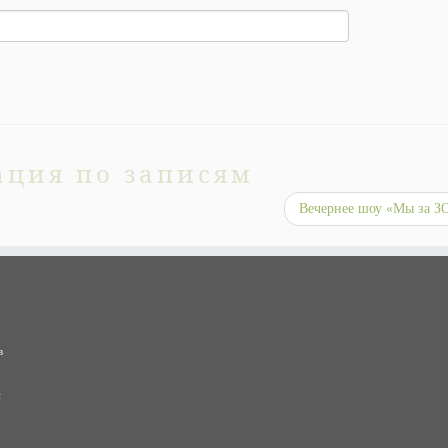
ация по записям
Вечернее шоу «Мы за 
в
и