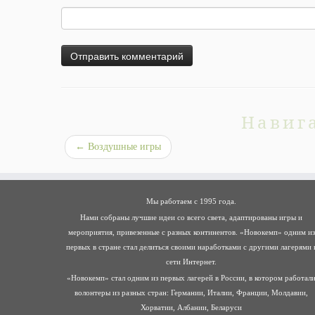
Навиг
←
Воздушные игры
Мы работаем с 1995 года.
Нами собраны лучшие идеи со всего света, адаптированы игры и
мероприятия, привезенные с разных континентов. «Новокемп» одним из
первых в стране стал делиться своими наработками с другими лагерями 
сети Интернет.
«Новокемп» стал одним из первых лагерей в России, в котором работал
волонтеры из разных стран: Германии, Италии, Франции, Молдавии,
Хорватии, Албании, Беларуси