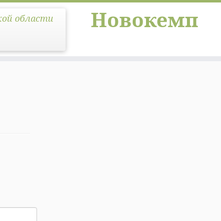
Новокемп
кой области