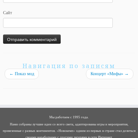
Сайт
Навигация по записям
←
Показ мод
Концерт «Мифы»
→
Мы работаем с 1995 года.
Нами собраны лучшие идеи со всего света, адаптированы игры и мероприятия,
привезенные с разных континентов. «Новокемп» одним из первых в стране стал делиться
своими наработками с другими лагерями в сети Интернет.