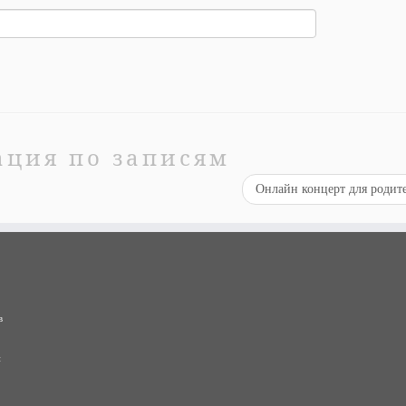
ация по записям
Онлайн концерт для родит
в
и