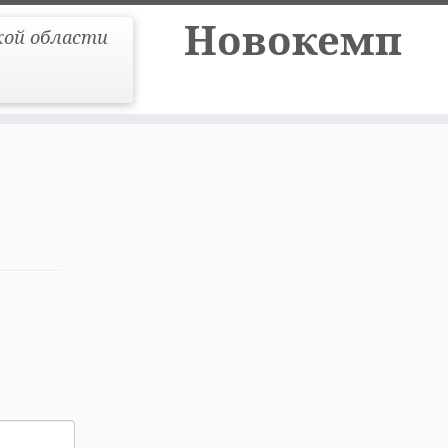
Новокемп
кой области