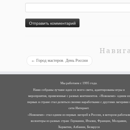
Навиг
←
Город мастеров. День России
Мы работаем с 1995 года.
Нами собраны лучшие идеи со всего света, адаптированы игры и
мероприятия, привезенные с разных континентов. «Новокемп» одним из
первых в стране стал делиться своими наработками с другими лагерями 
сети Интернет.
«Новокемп» стал одним из первых лагерей в России, в котором работал
волонтеры из разных стран: Германии, Италии, Франции, Молдавии,
Хорватии, Албании, Беларуси