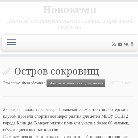
Новокемп
Летний оздоровительный лагерь в Брянской
области
Перейти
к
Остров сокровищ
содержимому
Эта запись была сделана в
28.02.2021
anton
Здоровье начинается с приключений
27 февраля волонтёры лагеря Новокемп совместно с волонтерский
клубом провели спортивное мероприятия для детей МБОУ СОШ 2
города Клинцы. В мероприятии приняли участие более 60 человек,
обучающиеся шестых классов.
Главным персонажем игры стал Лев, который попал на остров, где