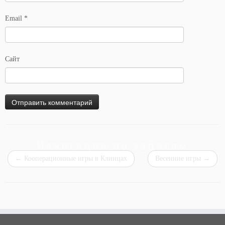
Email
*
Сайт
Навигация по записям
←
Кооперационные игры в Клинцах
Весенние игры
→