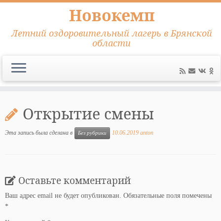
Новокемп
Летний оздоровительный лагерь в Брянской
области
Перейти
к
Открытие смены
содержимому
Эта запись была сделана в
10.06.2019
anton
Без рубрики
Оставьте комментарий
Ваш адрес email не будет опубликован.
Обязательные поля помечены
*