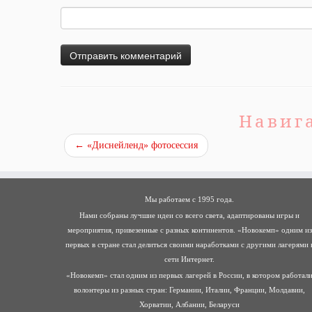
Навиг
←
«Диснейленд» фотосессия
Мы работаем с 1995 года.
Нами собраны лучшие идеи со всего света, адаптированы игры и
мероприятия, привезенные с разных континентов. «Новокемп» одним из
первых в стране стал делиться своими наработками с другими лагерями 
сети Интернет.
«Новокемп» стал одним из первых лагерей в России, в котором работал
волонтеры из разных стран: Германии, Италии, Франции, Молдавии,
Хорватии, Албании, Беларуси