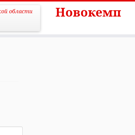
Новокемп
кой области