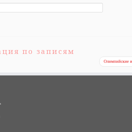
ация по записям
Олимпийские 
в
и