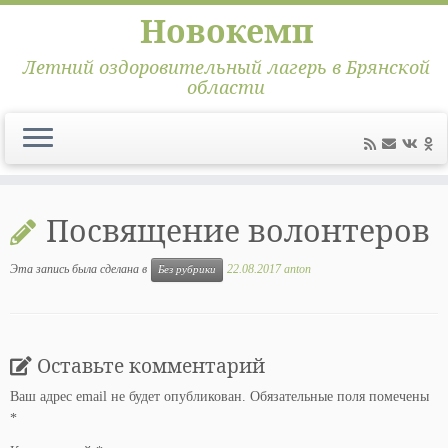
Новокемп
Летний оздоровительный лагерь в Брянской
области
Перейти
к
Посвящение волонтеров
содержимому
Эта запись была сделана в
22.08.2017
anton
Без рубрики
Оставьте комментарий
Ваш адрес email не будет опубликован.
Обязательные поля помечены
*