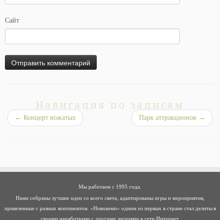
Сайт
Навигация по записям
←
Концерт вожатых
Парк аттракционов
→
Мы работаем с 1995 года.
Нами собраны лучшие идеи со всего света, адаптированы игры и мероприятия,
привезенные с разных континентов. «Новокемп» одним из первых в стране стал делиться
своими наработками с другими лагерями в сети Интернет.